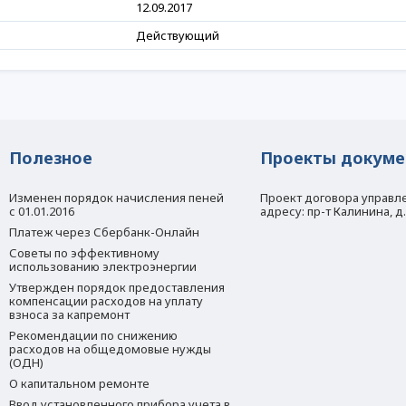
12.09.2017
Действующий
Полезное
Проекты докуме
Изменен порядок начисления пеней
Проект договора управл
с 01.01.2016
адресу: пр-т Калинина, д
Платеж через Сбербанк-Онлайн
Советы по эффективному
использованию электроэнергии
Утвержден порядок предоставления
компенсации расходов на уплату
взноса за капремонт
Рекомендации по снижению
расходов на общедомовые нужды
(ОДН)
О капитальном ремонте
Ввод установленного прибора учета в